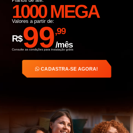
Planos de até:
1000 MEGA
Valores a partir de:
99
,99
R$
/mês
Consulte as condições para instalação grátis
CADASTRA-SE AGORA!