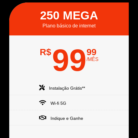
250 MEGA
Plano básico de internet
99
R$
99
/MÊS
Instalação Grátis**
Wi-fi 5G
Indique e Ganhe