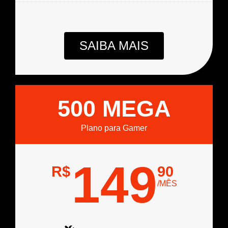
SAIBA MAIS
500 MEGA
Plano para Gamer
149
R$
90
/MÊS