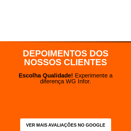
Cancelamento fácil e sem dor de
cabeça
Nosso contrato é de 12 meses e flexível! A cada
mês, a taxa de cancelamento fica menor. Mais
liberdade para você decidir o que é melhor.
DEPOIMENTOS DOS
NOSSOS CLIENTES
Escolha Qualidade!
Experimente a
diferença WG Infor.
VER MAIS AVALIAÇÕES NO GOOGLE