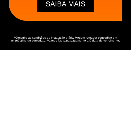
SAIBA MAIS
*Consulte as condições de instalação grátis. Modem roteador concedido em
empréstimo de comodato. Valores fixo para pagamento até data de vencimento.
INTERNET RÁPIDA PARA
TODOS OS SEUS
MOMENTOS