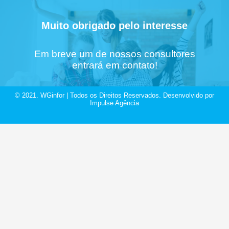
Muito obrigado pelo interesse
Em breve um de nossos consultores
entrará em contato!
© 2021. WGinfor | Todos os Direitos Reservados. Desenvolvido por
Impulse Agência