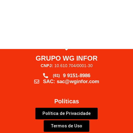
funcionar?
10. A WG Infor atende minha região?
GRUPO WG INFOR
CNPJ:
10.610.704/0001-30
9 9151-8986
(61)
SAC: sac@wginfor.com
Políticas
Política de Privacidade
Termos de Uso