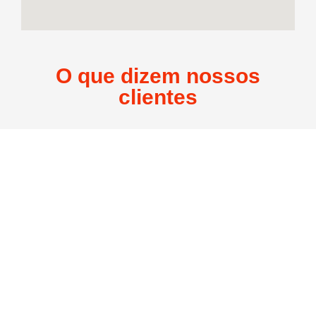
O que dizem nossos
clientes
FAQ.
Abaixo você encontra as perguntas
mais comuns sobre a WG Infor
1. Quais são os planos de internet disponíveis?
Oferecemos planos de alta velocidade para atender
diferentes perfis de usuários:
1000 Mega
– R$ 109,99/mês
500 Mega (Plano Gamer)
– R$ 149,90/mês
350 Mega (Plano Streaming)
– R$ 129,99/mês